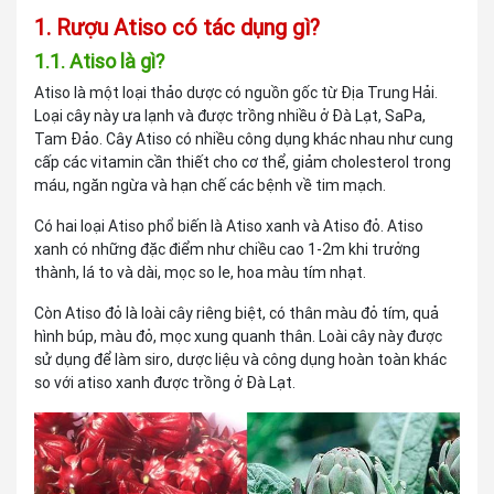
1. Rượu Atiso có tác dụng gì?
1.1. Atiso là gì?
Atiso là một loại thảo dược có nguồn gốc từ Địa Trung Hải.
Loại cây này ưa lạnh và được trồng nhiều ở Đà Lạt, SaPa,
Tam Đảo. Cây Atiso có nhiều công dụng khác nhau như cung
cấp các vitamin cần thiết cho cơ thể, giảm cholesterol trong
máu, ngăn ngừa và hạn chế các bệnh về tim mạch.
Có hai loại Atiso phổ biến là Atiso xanh và Atiso đỏ. Atiso
xanh có những đặc điểm như chiều cao 1-2m khi trưởng
thành, lá to và dài, mọc so le, hoa màu tím nhạt.
Còn Atiso đỏ là loài cây riêng biệt, có thân màu đỏ tím, quả
hình búp, màu đỏ, mọc xung quanh thân. Loài cây này được
sử dụng để làm siro, dược liệu và công dụng hoàn toàn khác
so với atiso xanh được trồng ở Đà Lạt.