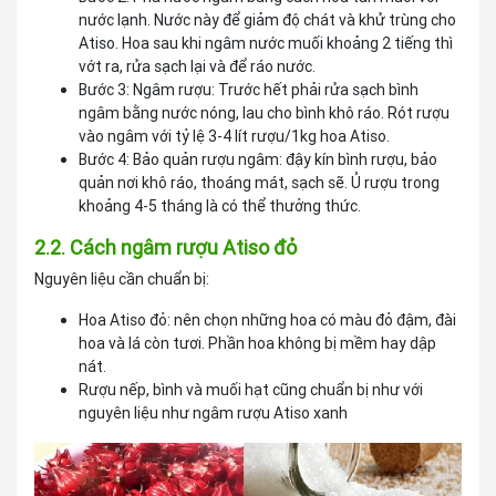
nước lạnh. Nước này để giảm độ chát và khử trùng cho
Atiso. Hoa sau khi ngâm nước muối khoảng 2 tiếng thì
vớt ra, rửa sạch lại và để ráo nước.
Bước 3: Ngâm rượu: Trước hết phải rửa sạch bình
ngâm bằng nước nóng, lau cho bình khô ráo. Rót rượu
vào ngâm với tỷ lệ 3-4 lít rượu/1kg hoa Atiso.
Bước 4: Bảo quản rượu ngâm: đậy kín bình rượu, bảo
quản nơi khô ráo, thoáng mát, sạch sẽ. Ủ rượu trong
khoảng 4-5 tháng là có thể thưởng thức.
2.2. Cách ngâm rượu Atiso đỏ
Nguyên liệu cần chuẩn bị:
Hoa Atiso đỏ: nên chọn những hoa có màu đỏ đậm, đài
hoa và lá còn tươi. Phần hoa không bị mềm hay dập
nát.
Rượu nếp, bình và muối hạt cũng chuẩn bị như với
nguyên liệu như ngâm rượu Atiso xanh