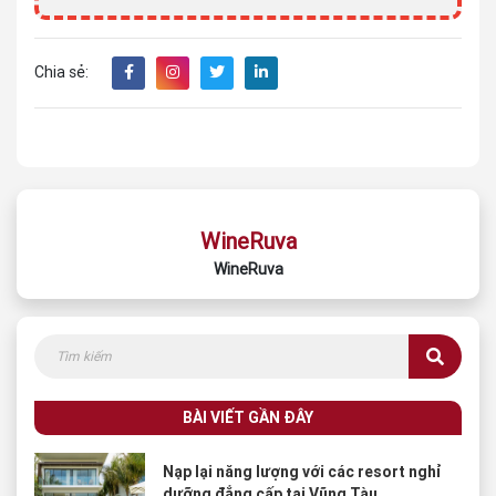
Chia sẻ:
WineRuva
WineRuva
BÀI VIẾT GẦN ĐÂY
Nạp lại năng lượng với các resort nghỉ
dưỡng đẳng cấp tại Vũng Tàu