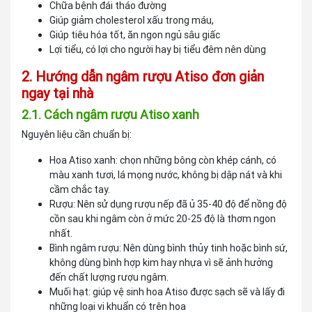
Chữa bệnh đái tháo đường
Giúp giảm cholesterol xấu trong máu,
Giúp tiêu hóa tốt, ăn ngon ngủ sâu giấc
Lợi tiểu, có lợi cho người hay bị tiểu đêm nên dùng
2. Hướng dẫn ngâm rượu Atiso đơn giản
ngay tại nhà
2.1. Cách ngâm rượu Atiso xanh
Nguyên liệu cần chuẩn bị:
Hoa Atiso xanh: chọn những bông còn khép cánh, có
màu xanh tươi, lá mọng nước, không bị dập nát và khi
cầm chắc tay.
Rượu: Nên sử dụng rượu nếp đã ủ 35-40 độ để nồng độ
cồn sau khi ngâm còn ở mức 20-25 độ là thơm ngon
nhất.
Bình ngâm rượu: Nên dùng bình thủy tinh hoặc bình sứ,
không dùng bình hợp kim hay nhựa vì sẽ ảnh hưởng
đến chất lượng rượu ngâm.
Muối hạt: giúp vệ sinh hoa Atiso được sạch sẽ và lấy đi
những loại vi khuẩn có trên hoa