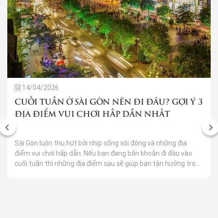
14/04/2026
CUỐI TUẦN Ở SÀI GÒN NÊN ĐI ĐÂU? GỢI Ý 3
ĐỊA ĐIỂM VUI CHƠI HẤP DẪN NHẤT
Sài Gòn luôn thu hút bởi nhịp sống sôi động và những địa
điểm vui chơi hấp dẫn. Nếu bạn đang băn khoăn đi đâu vào
cuối tuần thì những địa điểm sau sẽ giúp bạn tận hưởng trọn
vẹn ngày nghỉ đầy niềm vui và kỷ niệm bên gia đình, bạn bè
hay người yêu.