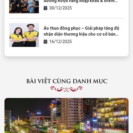
đường Rượu vang nhập khẩu & Điểm
chạm của văn hóa thưởng thức
30/12/2025
Áo thun đồng phục – Giải pháp tăng độ
nhận diện thương hiệu cho cơ sở bán
rượu vang
16/12/2025
BÀI VIẾT CÙNG DANH MỤC