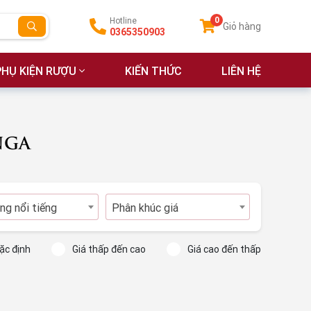
0
Hotline
Giỏ hàng
0365350903
PHỤ KIỆN RƯỢU
KIẾN THỨC
LIÊN HỆ
NGA
ng nổi tiếng
Phân khúc giá
ặc định
Giá thấp đến cao
Giá cao đến thấp