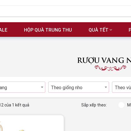
ALE
HỘP QUÀ TRUNG THU
QUÀ TẾT
RƯỢU VANG 
vang
Theo giống nho
Theo vù
12 của 1 kết quả
Sắp xếp theo:
M