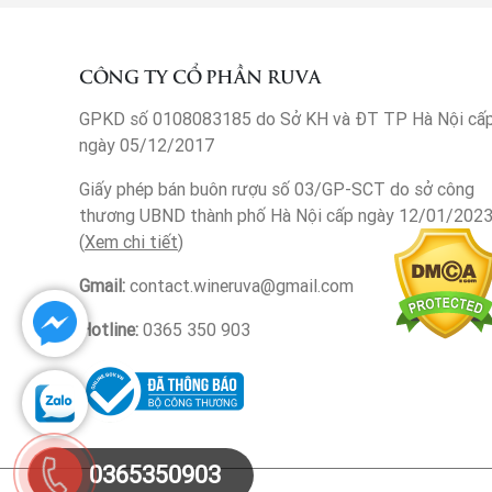
CÔNG TY CỔ PHẦN RUVA
GPKD số 0108083185 do Sở KH và ĐT TP Hà Nội cấ
ngày 05/12/2017
Giấy phép bán buôn rượu số 03/GP-SCT do sở công
thương UBND thành phố Hà Nội cấp ngày 12/01/202
(
Xem chi tiết
)
Gmail:
contact.wineruva@gmail.com
Hotline:
0365 350 903
0365350903