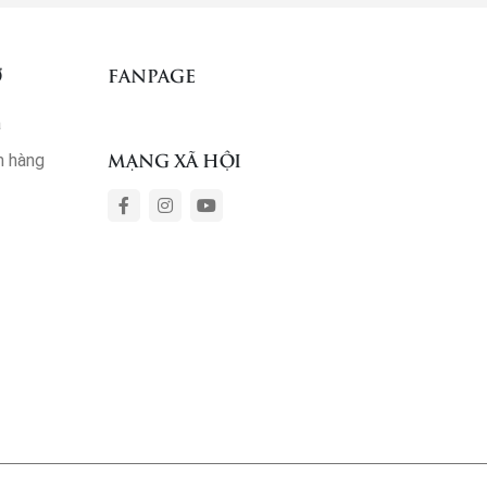
Ợ
FANPAGE
ả
MẠNG XÃ HỘI
m hàng