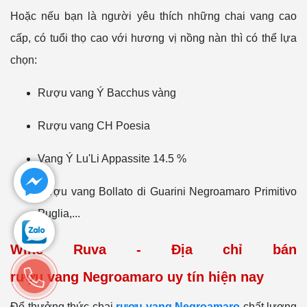
Hoặc nếu bạn là người yêu thích những chai vang cao
cấp, có tuổi thọ cao với hương vị nồng nàn thì có thể lựa
chọn:
Rượu vang Ý Bacchus vàng
Rượu vang CH Poesia
Vang Ý Lu'Li Appassite 14.5 %
Rượu vang Bollato di Guarini Negroamaro Primitivo
Puglia,...
Wine Ruva - Địa chỉ bán
rượu vang Negroamaro uy tín hiện nay
Để thưởng thức chai
rượu vang Negroamaro
chất lượng