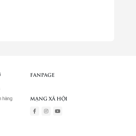
Ợ
FANPAGE
ả
MẠNG XÃ HỘI
m hàng