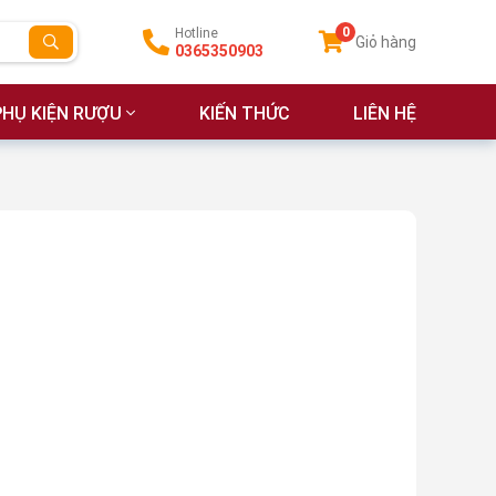
0
Hotline
Giỏ hàng
0365350903
PHỤ KIỆN RƯỢU
KIẾN THỨC
LIÊN HỆ