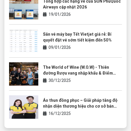
Tổng hợp các hạng vé của SUN PhuQuoc
Airways cập nhật 2026
19/01/2026
Săn vé máy bay Tết Vietjet giá rẻ: Bí
quyết đặt vé sớm tiết kiệm đến 50%
09/01/2026
The World of Wine (W.O.W) - Thiên
đường Rượu vang nhập khẩu & Điểm
chạm của văn hóa thưởng thức
30/12/2025
Áo thun đồng phục – Giải pháp tăng độ
nhận diện thương hiệu cho cơ sở bán
rượu vang
16/12/2025