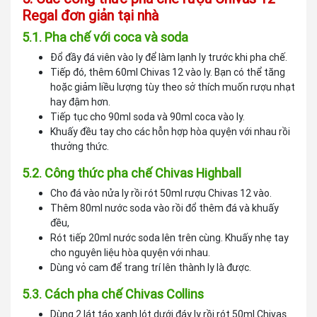
Regal đơn giản tại nhà
5.1. Pha chế với coca và soda
Đổ đầy đá viên vào ly để làm lạnh ly trước khi pha chế.
Tiếp đó, thêm 60ml Chivas 12 vào ly. Bạn có thể tăng
hoặc giảm liều lượng tùy theo sở thích muốn rượu nhạt
hay đậm hơn.
Tiếp tục cho 90ml soda và 90ml coca vào ly.
Khuấy đều tay cho các hỗn hợp hòa quyện với nhau rồi
thưởng thức.
5.2. Công thức pha chế Chivas Highball
Cho đá vào nửa ly rồi rót 50ml rượu Chivas 12 vào.
Thêm 80ml nước soda vào rồi đổ thêm đá và khuấy
đều,
Rót tiếp 20ml nước soda lên trên cùng. Khuấy nhẹ tay
cho nguyên liệu hòa quyện với nhau.
Dùng vỏ cam để trang trí lên thành ly là được.
5.3. Cách pha chế Chivas Collins
Dùng 2 lát táo xanh lót dưới đáy ly rồi rót 50ml Chivas