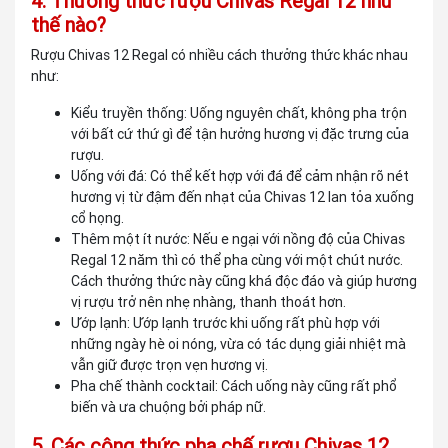
4. Thưởng thức rượu Chivas Regal 12 như
thế nào?
Rượu Chivas 12 Regal có nhiều cách thưởng thức khác nhau
như:
Kiểu truyền thống: Uống nguyên chất, không pha trộn
với bất cứ thứ gì để tận hưởng hương vị đặc trưng của
rượu.
Uống với đá: Có thể kết hợp với đá để cảm nhận rõ nét
hương vị từ đậm đến nhạt của Chivas 12 lan tỏa xuống
cổ họng.
Thêm một ít nước: Nếu e ngại với nồng độ của Chivas
Regal 12 năm thì có thể pha cùng với một chút nước.
Cách thưởng thức này cũng khá độc đáo và giúp hương
vị rượu trở nên nhẹ nhàng, thanh thoát hơn.
Ướp lạnh: Ướp lạnh trước khi uống rất phù hợp với
những ngày hè oi nóng, vừa có tác dụng giải nhiệt mà
vẫn giữ được trọn vẹn hương vị.
Pha chế thành cocktail: Cách uống này cũng rất phổ
biến và ưa chuộng bởi pháp nữ.
5. Các công thức pha chế rượu Chivas 12