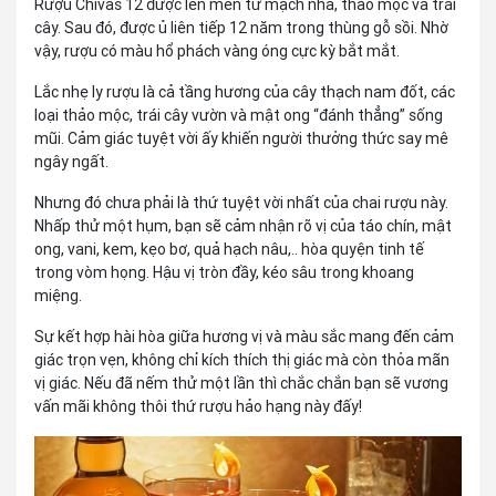
Rượu Chivas 12 được lên men từ mạch nha, thảo mộc và trái
cây. Sau đó, được ủ liên tiếp 12 năm trong thùng gỗ sồi. Nhờ
vậy, rượu có màu hổ phách vàng óng cực kỳ bắt mắt.
Lắc nhẹ ly rượu là cả tầng hương của cây thạch nam đốt, các
loại thảo mộc, trái cây vườn và mật ong “đánh thẳng” sống
mũi. Cảm giác tuyệt vời ấy khiến người thưởng thức say mê
ngây ngất.
Nhưng đó chưa phải là thứ tuyệt vời nhất của chai rượu này.
Nhấp thử một hụm, bạn sẽ cảm nhận rõ vị của táo chín, mật
ong, vani, kem, kẹo bơ, quả hạch nâu,.. hòa quyện tinh tế
trong vòm họng. Hậu vị tròn đầy, kéo sâu trong khoang
miệng.
Sự kết hợp hài hòa giữa hương vị và màu sắc mang đến cảm
giác trọn vẹn, không chỉ kích thích thị giác mà còn thỏa mãn
vị giác. Nếu đã nếm thử một lần thì chắc chắn bạn sẽ vương
vấn mãi không thôi thứ rượu hảo hạng này đấy!