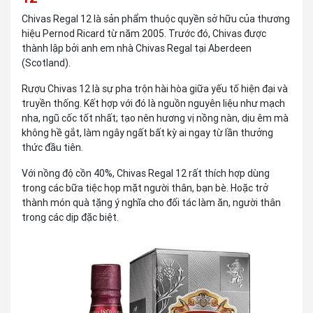
Chivas Regal 12 là sản phẩm thuộc quyền sở hữu của thương
hiệu Pernod Ricard từ năm 2005. Trước đó, Chivas được
thành lập bởi anh em nhà Chivas Regal tại Aberdeen
(Scotland).
Rượu Chivas 12 là sự pha trộn hài hòa giữa yếu tố hiện đại và
truyền thống. Kết hợp với đó là nguồn nguyên liệu như mạch
nha, ngũ cốc tốt nhất; tạo nên hương vị nồng nàn, dịu êm mà
không hề gắt, làm ngây ngất bất kỳ ai ngay từ lần thưởng
thức đầu tiên.
Với nồng độ cồn 40%, Chivas Regal 12 rất thích hợp dùng
trong các bữa tiệc họp mặt người thân, bạn bè. Hoặc trở
thành món quà tặng ý nghĩa cho đối tác làm ăn, người thân
trong các dịp đặc biệt.