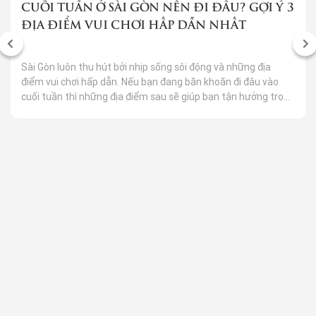
CUỐI TUẦN Ở SÀI GÒN NÊN ĐI ĐÂU? GỢI Ý 3
ĐỊA ĐIỂM VUI CHƠI HẤP DẪN NHẤT
Sài Gòn luôn thu hút bởi nhịp sống sôi động và những địa
điểm vui chơi hấp dẫn. Nếu bạn đang băn khoăn đi đâu vào
cuối tuần thì những địa điểm sau sẽ giúp bạn tận hưởng trọn
vẹn ngày nghỉ đầy niềm vui và kỷ niệm bên gia đình, bạn bè
hay người yêu.