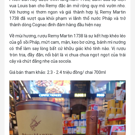
vua Louis ban cho Remy đặc ân mở rộng quy mô vườn nho.
Với hương vị thơm ngon và giá thành hợp lý, Remy Martin
1738 đã vượt qua khỏi phạm vi lãnh thổ nước Pháp và trở
thành dòng Cognac đình đám hàng đầu hiện nay.
Về mùi hương, rượu Remy Martin 1738 là sự kết hợp khéo léo
của gỗ sồi Pháp, mứt cam, mận, kẹo bơ cứng, bánh mì nướng
có thể làm say lòng bất cứ khữu giác khó tính nào. Vị rượu
tròn trịa, đầy đặn; nổi bật là vị chua chua ngọt ngọt của trái
cây và chút đắng nhẹ của socola.
Giá bán tham khảo: 2.3 - 2.4 triệu đồng/ chai 700ml