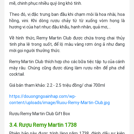
mẽ, chinh phục nhiều quý ông khó tính.
Theo đó, vị đặc trưng ban đầu khi chạm môi là hoa nhài, hoa
hồng, vini. Khi dòng rượu chảy từ từ xuống vòm họng là
hương vị của hạt nhục đậu khấu, hạnh nhân, quả mơ,...
Về hình thức, Remy Martin Club được chứa trong chai thủy
tinh pha lê trong suốt, để lộ màu vàng rơm óng ả như đang
mời gọi người thưởng thức.
Remy Martin Club thích hợp cho các bữa tiệc tập tụ của cánh
mày râu. Chúng cũng được dùng làm rượu nền để pha chế
cocktail.
Giá bán tham khảo: 2.2 - 2.5 triệu đồng/ chai 700ml
https://douongngoainhap.com/wp-
content/uploads/image/Ruou-Remy-Martin-Club.jpg
Rượu Remy Martin Club Gift Box
3.4. Rượu Remy Martin 1738
Phiên bản này được trình làng năm 1738, đánh dấu sự kiện