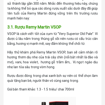
sử thành lập gần 300 năm. Nhắc đến thương hiệu này, chúng
ta không thể bỏ qua các dòng rượu xuất sắc dưới đây đã giúp
tên tuổi của Remy Martin đứng vững trên thị trường rượu
mạnh hiện nay:
3.1. Rượu Remy Martin VSOP
VSOP là cách viết tắt của cụm từ “Very Superior Old Pale”. Vì
được ủ lâu năm trong thùng gỗ sồi nên rượu có cấu trúc cân
bằng; hương vị mạnh mẽ, say đắm không thể chối từ.
Hãy thử khám phá Remy Martin VSOP, bạn sẽ cảm nhận rõ
hương thơm dịu nhẹ của trái cây chín (nổi bật nhất là đào và
mơ), vani, hoa violet, hương gỗ trầm ấm,.. Vị ngọt ngào dịu
nhẹ lan tỏa sâu trong vòm họng.
Rượu được đóng trong chai xanh lịch sự nên có thể chọn làm
quà tặng bạn bè, người thân vô cùng sang trọng.
Giá bán tham khảo: 1.3 - 1.5 triệu/ chai 700ml