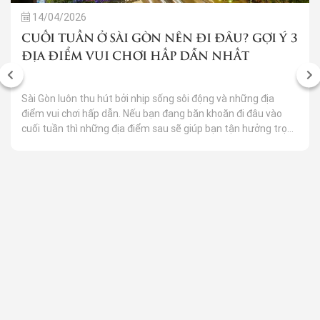
14/04/2026
CUỐI TUẦN Ở SÀI GÒN NÊN ĐI ĐÂU? GỢI Ý 3
ĐỊA ĐIỂM VUI CHƠI HẤP DẪN NHẤT
Sài Gòn luôn thu hút bởi nhịp sống sôi động và những địa
điểm vui chơi hấp dẫn. Nếu bạn đang băn khoăn đi đâu vào
cuối tuần thì những địa điểm sau sẽ giúp bạn tận hưởng trọn
vẹn ngày nghỉ đầy niềm vui và kỷ niệm bên gia đình, bạn bè
hay người yêu.