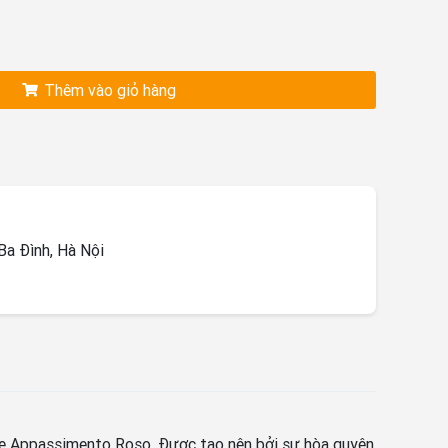
Thêm vào giỏ hàng
a Đình, Hà Nội
ande Appassimento Roso. Được tạo nên bởi sự hòa quyện