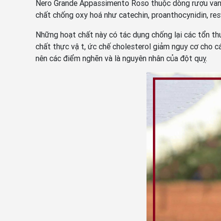
Nero Grande Appassimento Roso thuộc dòng rượu vang đỏ, rư
chất chống oxy hoá như catechin, proanthocynidin, re
Những hoạt chất này có tác dụng chống lại các tổn
chất thực vật, ức chế cholesterol giảm nguy cơ ch
nên các điểm nghẽn và là nguyên nhân của đột quỵ.