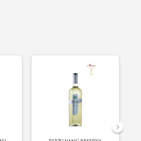
AU
RƯỢU VANG RESERVA