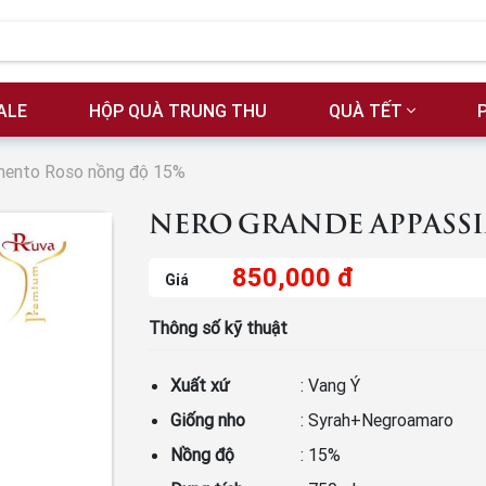
ALE
HỘP QUÀ TRUNG THU
QUÀ TẾT
mento Roso nồng độ 15%
NERO GRANDE APPASS
850,000 đ
Giá
Thông số kỹ thuật
Xuất xứ
: Vang Ý
Giống nho
: Syrah+Negroamaro
Nồng độ
: 15%