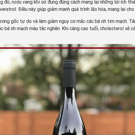
ợu vang khi sử đụng đúng cách mang lại những lợi ích thiết 
sveratrol. Điều này giúp giảm mạnh quá trình lão hóa, mang lại cho
 thương gốc tự do và làm giảm nguy cơ mắc các bệnh tim mạch. Tă
o các bệnh mạch màu tắc nghẽn. Khi càng cao tuổi, cholesterol 