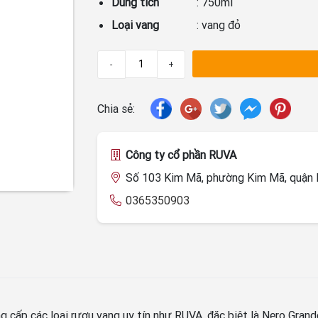
Dung tích
: 750ml
Loại vang
: vang đỏ
-
+
Chia sẻ:
Công ty cổ phần RUVA
Số 103 Kim Mã, phường Kim Mã, quận B
0365350903
ng cấp các loại rượu vang uy tín như RUVA, đặc biệt là Nero Gr