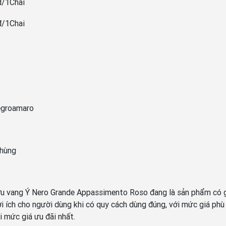
đ/1Chai
đ/1Chai
groamaro
thùng
u vang Ý Nero Grande Appassimento Roso đang là sản phẩm có giá
̣i ích cho người dùng khi có quy cách dùng đúng, với mức giá ph
mức giá ưu đãi nhất.