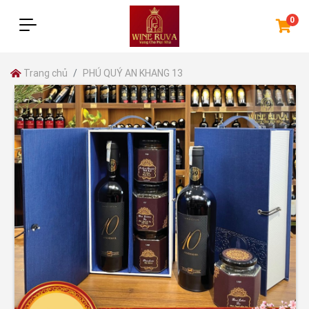
0
Trang chủ
PHÚ QUÝ AN KHANG 13