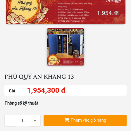
PHÚ QUÝ AN KHANG 13
1,954,300 đ
Giá
Thông số kỹ thuật
Thêm vào giỏ hàng
-
+