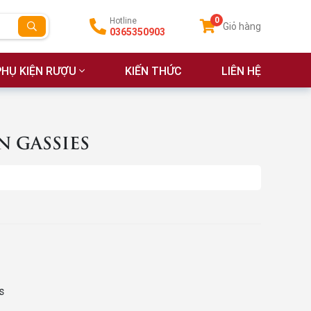
0
Hotline
Giỏ hàng
0365350903
PHỤ KIỆN RƯỢU
KIẾN THỨC
LIÊN HỆ
 GASSIES
s