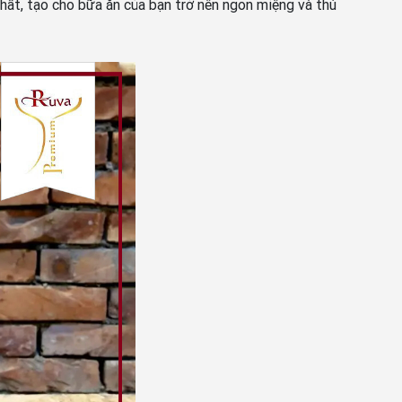
nhất, tạo cho bữa ăn của bạn trở nên ngon miệng và thú