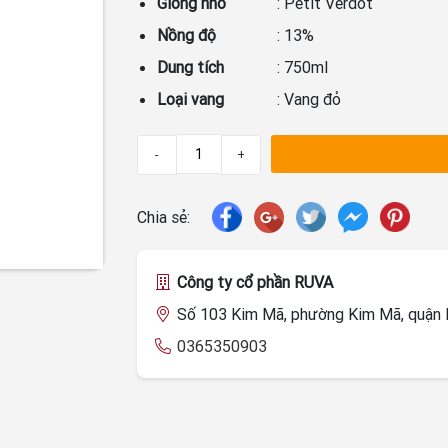
Giống nho
: Petit Verdot
Nồng độ
: 13%
Dung tích
: 750ml
Loại vang
: Vang đỏ
-
+
Chia sẻ:
Công ty cổ phần RUVA
Số 103 Kim Mã, phường Kim Mã, quận B
0365350903