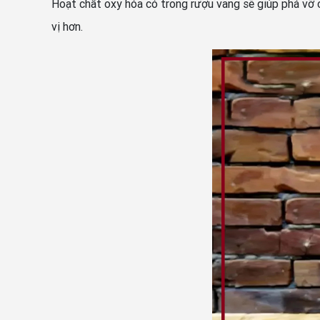
Hoạt chất oxy hóa có trong rượu vang sẽ giúp phá vỡ c
vị hơn.