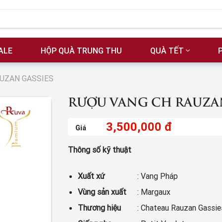
ALE
HỘP QUÀ TRUNG THU
QUÀ TẾT
AUZAN GASSIES
RƯỢU VANG CH RAUZAN
3,500,000 đ
Giá
Thông số kỹ thuật
Xuất xứ
: Vang Pháp
Vùng sản xuất
: Margaux
Thương hiệu
: Chateau Rauzan Gassie