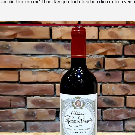
ác cấu trúc mô mỡ, thúc đẩy quá trình tiêu hóa diễn ra trọn vẹn 