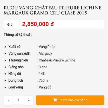
RƯỢU VANG CHÂTEAU PRIEURE LICHINE
MARGAUX GRAND CRU CLASE 2015
2,850,000 đ
Giá
Thông số kỹ thuật
Xuất xứ
: Vang Pháp
Vùng sản xuất
: Margaux
Thương hiệu
: Chateau Prieure Lichine
Giống nho
: Blend
Nồng độ
: 14%
Dung tích
: 750ml
Loại vang
: Vang đỏ
Thêm vào giỏ hàng
-
+