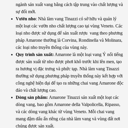
ngành sản xuất vang bằng cách tập trung vào chất lượng và 
sự đổi mới.
Vườn nho
: Nhà làm vang Tinazzi có sở hữu và quản lý 
một loạt các vườn nho chất lượng cao tại vùng Veneto. Các 
loại nho được sử dụng để sản xuất rượu  vang theo phương 
pháp Amarone thường là Corvina, Rondinella và Molinara, 
các loại nho truyền thống của vùng này.
Quy trình sản xuất:
 Amarone là một loại vang Ý nổi tiếng 
được sản xuất từ nho được phơi khô trước khi lên men, tạo 
ra hương vị đặc trưng và phức tạp. Nhà làm vang Tinazzi 
thường sử dụng phương pháp truyền thống này kết hợp với 
công nghệ hiện đại để tạo ra những chai vang Amarone độc 
đáo và chất lượng cao.
Dòng sản phẩm: 
Amarone Tinazzi sản xuất một loạt các 
dòng vang, bao gồm Amarone della Valpolicella, Ripasso, 
và các dòng vang khác từ vùng Veneto. Mỗi chai vang 
mang đậm dấu ấn riêng của nhà làm vang và vùng đất nơi 
chúng được sản xuất.