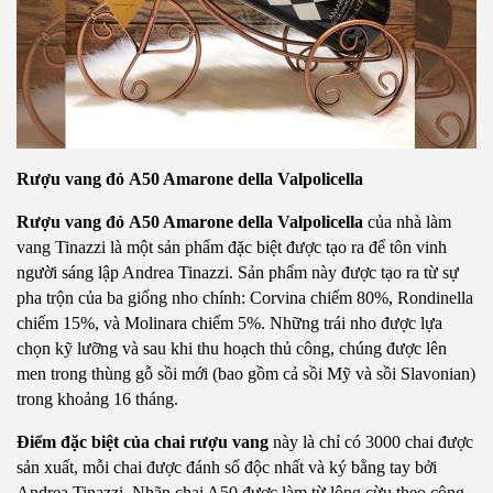
Rượu vang đỏ
A50 Amarone della Valpolicella
Rượu vang đỏ
A50 Amarone della Valpolicella 
của nhà làm 
vang Tinazzi là một sản phẩm đặc biệt được tạo ra để tôn vinh 
người sáng lập Andrea Tinazzi. Sản phẩm này được tạo ra từ sự 
pha trộn của ba giống nho chính: Corvina chiếm 80%, Rondinella 
chiếm 15%, và Molinara chiếm 5%. Những trái nho được lựa 
chọn kỹ lưỡng và sau khi thu hoạch thủ công, chúng được lên 
men trong thùng gỗ sồi mới (bao gồm cả sồi Mỹ và sồi Slavonian) 
trong khoảng 16 tháng.
Điểm đặc biệt của chai rượu vang
 này là chỉ có 3000 chai được 
sản xuất, mỗi chai được đánh số độc nhất và ký bằng tay bởi 
Andrea Tinazzi. Nhãn chai A50 được làm từ lông cừu theo công 