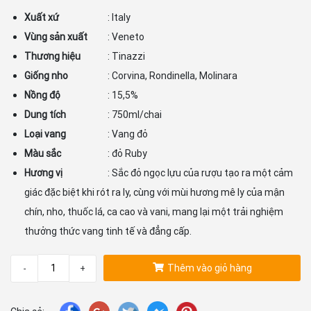
Xuất xứ
: Italy
Vùng sản xuất
: Veneto
Thương hiệu
: Tinazzi
Giống nho
: Corvina, Rondinella, Molinara
Nồng độ
: 15,5%
Dung tích
: 750ml/chai
Loại vang
: Vang đỏ
Màu sắc
: đỏ Ruby
Hương vị
: Sắc đỏ ngọc lựu của rượu tạo ra một cảm
giác đặc biệt khi rót ra ly, cùng với mùi hương mê ly của mận
chín, nho, thuốc lá, ca cao và vani, mang lại một trải nghiệm
thưởng thức vang tinh tế và đẳng cấp.
Thêm vào giỏ hàng
-
+