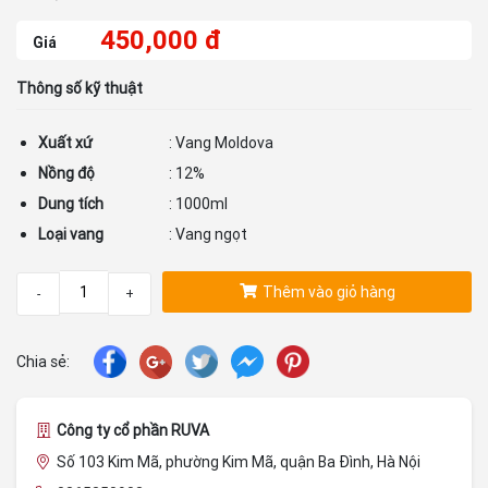
450,000 đ
Giá
Thông số kỹ thuật
Xuất xứ
: Vang Moldova
Nồng độ
: 12%
Dung tích
: 1000ml
Loại vang
: Vang ngọt
Thêm vào giỏ hàng
-
+
Chia sẻ:
Công ty cổ phần RUVA
Số 103 Kim Mã, phường Kim Mã, quận Ba Đình, Hà Nội