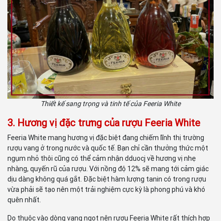
Thiết kế sang trọng và tinh tế của Feeria White
3. Hương vị đặc trưng của rượu Feeria White
Feeria White mang hương vị đặc biệt đang chiếm lĩnh thị trường
rượu vang ở trong nước và quốc tế. Bạn chỉ cần thưởng thức một
ngụm nhỏ thôi cũng có thể cảm nhận dduocj về hương vị nhẹ
nhàng, quyến rũ của rượu. Với nồng độ 12% sẽ mang tới cảm giác
dịu dàng không quá gắt. Đặc biệt hàm lượng tanin có trong rượu
vừa phải sẽ tạo nên một trải nghiệm cực kỳ là phong phú và khó
quên nhất.
Do thuộc vào dòng vang ngọt nên rượu Feeria White rất thích hợp