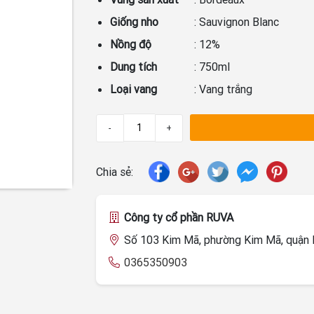
Giống nho
: Sauvignon Blanc
Nồng độ
: 12%
Dung tích
: 750ml
Loại vang
: Vang trắng
-
+
Chia sẻ:
Công ty cổ phần RUVA
Số 103 Kim Mã, phường Kim Mã, quận B
0365350903