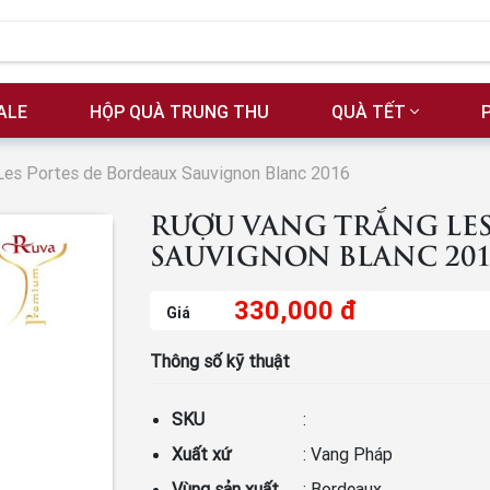
ALE
HỘP QUÀ TRUNG THU
QUÀ TẾT
Les Portes de Bordeaux Sauvignon Blanc 2016
RƯỢU VANG TRẮNG LES
SAUVIGNON BLANC 201
330,000 đ
Giá
Thông số kỹ thuật
SKU
:
Xuất xứ
: Vang Pháp
Vùng sản xuất
: Bordeaux