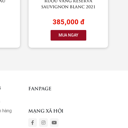
AU
RƯỢU VANG RESERVA
SAUVIGNON BLANC 2021
385,000 đ
MUA NGAY
Ợ
FANPAGE
ả
MẠNG XÃ HỘI
m hàng