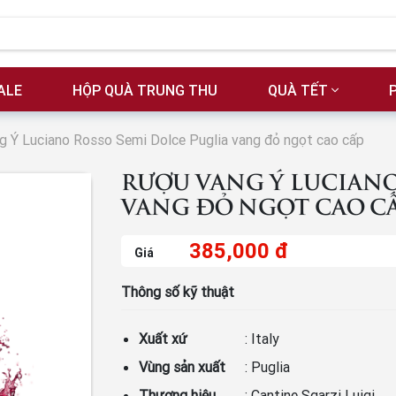
ALE
HỘP QUÀ TRUNG THU
QUÀ TẾT
 Ý Luciano Rosso Semi Dolce Puglia vang đỏ ngọt cao cấp
RƯỢU VANG Ý LUCIANO
VANG ĐỎ NGỌT CAO C
385,000 đ
Giá
Thông số kỹ thuật
Xuất xứ
: Italy
Vùng sản xuất
: Puglia
Thương hiệu
: Cantine Sgarzi Luigi