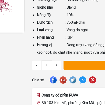
Giống nho
: Blend
Nồng độ
: 10%
Dung tích
: 750ml/chai
Loại vang
: Vang đỏ ngọt
Phân hạng
: IGP
Hương vị
: Dòng rượu vang đỏ ngọt
kẹo ngọt, độ chát nhẹ nhàng, ngọt vừa phả
-
+
Chia sẻ:
Công ty cổ phần RUVA
Số 103 Kim Mã, phường Kim Mã, quận B