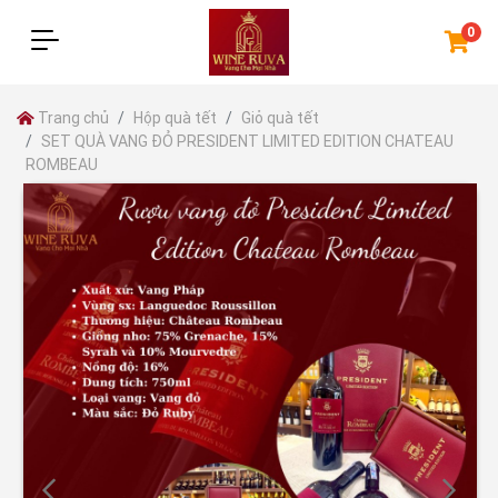
0
Trang chủ
Hộp quà tết
Giỏ quà tết
SET QUÀ VANG ĐỎ PRESIDENT LIMITED EDITION CHATEAU
ROMBEAU