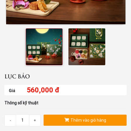
LỤC BẢO
560,000 đ
Giá
Thông số kỹ thuật
Thêm vào giỏ hàng
-
+