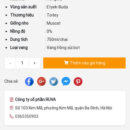
Vùng sản xuất
: Etyek-Buda
Thương hiệu
: Torley
Giống nho
: Muscat
Nồng độ
: 0%
Dung tích
: 750ml/chai
Loại vang
: Vang hồng sủi bọt
Thêm vào giỏ hàng
-
+
Chia sẻ:
Công ty cổ phần RUVA
Số 103 Kim Mã, phường Kim Mã, quận Ba Đình, Hà Nội
0365350903