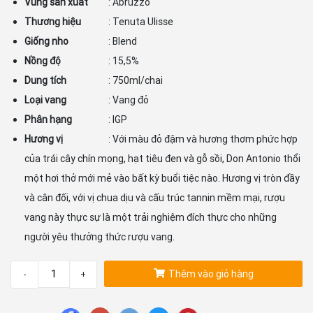
Vùng sản xuất
: Abruzzo
Thương hiệu
: Tenuta Ulisse
Giống nho
: Blend
Nồng độ
: 15,5%
Dung tích
: 750ml/chai
Loại vang
: Vang đỏ
Phân hạng
: IGP
Hương vị
: Với màu đỏ đậm và hương thơm phức hợp
của trái cây chín mọng, hạt tiêu đen và gỗ sồi, Don Antonio thổi
một hơi thở mới mẻ vào bất kỳ buổi tiệc nào. Hương vị tròn đầy
và cân đối, với vị chua dịu và cấu trúc tannin mềm mại, rượu
vang này thực sự là một trải nghiệm đích thực cho những
người yêu thưởng thức rượu vang.
Thêm vào giỏ hàng
-
+