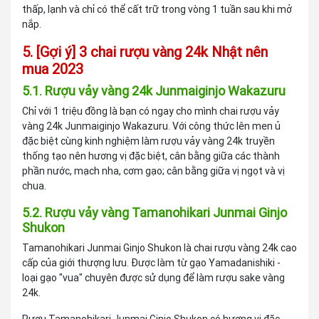
thấp, lạnh và chỉ có thể cất trữ trong vòng 1 tuần sau khi mở
nắp.
5. [Gợi ý] 3 chai rượu vàng 24k Nhật nên
mua 2023
5.1. Rượu vảy vàng 24k Junmaiginjo Wakazuru
Chỉ với 1 triệu đồng là bạn có ngay cho mình chai rượu vảy
vàng 24k Junmaiginjo Wakazuru. Với công thức lên men ủ
đặc biệt cùng kinh nghiệm làm rượu vảy vàng 24k truyền
thống tạo nên hương vị đặc biệt, cân bằng giữa các thành
phần nước, mạch nha, cơm gạo; cân bằng giữa vị ngọt và vị
chua.
5.2. Rượu vảy vàng Tamanohikari Junmai Ginjo
Shukon
Tamanohikari Junmai Ginjo Shukon là chai rượu vàng 24k cao
cấp của giới thượng lưu. Được làm từ gạo Yamadanishiki -
loại gạo "vua" chuyên được sử dụng để làm rượu sake vàng
24k.
Rượu Tamanohikari Junmai Ginjo Shukon có hương vị đặc