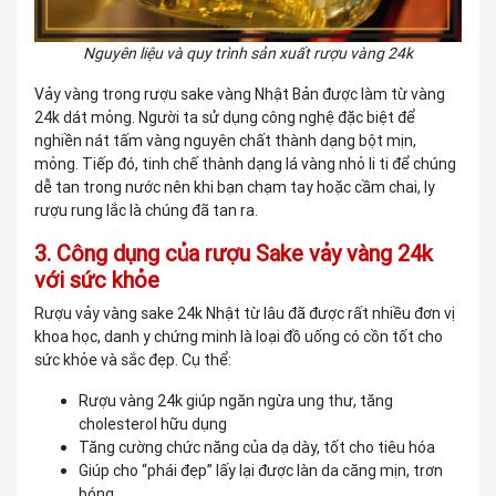
Nguyên liệu và quy trình sản xuất rượu vàng 24k
Vảy vàng trong rượu sake vàng Nhật Bản được làm từ vàng
24k dát mỏng. Người ta sử dụng công nghệ đặc biệt để
nghiền nát tấm vàng nguyên chất thành dạng bột mịn,
mỏng. Tiếp đó, tinh chế thành dạng lá vàng nhỏ li ti để chúng
dễ tan trong nước nên khi bạn chạm tay hoặc cầm chai, ly
rượu rung lắc là chúng đã tan ra.
3. Công dụng của rượu Sake vảy vàng 24k
với sức khỏe
Rượu vảy vàng sake 24k Nhật từ lâu đã được rất nhiều đơn vị
khoa học, danh y chứng minh là loại đồ uống có cồn tốt cho
sức khỏe và sắc đẹp. Cụ thể:
Rượu vàng 24k giúp ngăn ngừa ung thư, tăng
cholesterol hữu dụng
Tăng cường chức năng của dạ dày, tốt cho tiêu hóa
Giúp cho “phái đẹp” lấy lại được làn da căng mịn, trơn
bóng,...