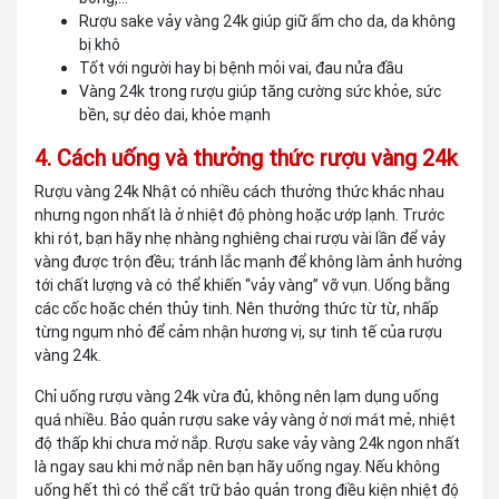
Rượu sake vảy vàng 24k giúp giữ ấm cho da, da không
bị khô
Tốt với người hay bị bệnh mỏi vai, đau nửa đầu
Vàng 24k trong rượu giúp tăng cường sức khỏe, sức
bền, sự dẻo dai, khỏe mạnh
4. Cách uống và thưởng thức rượu vàng 24k
Rượu vàng 24k Nhật có nhiều cách thưởng thức khác nhau
nhưng ngon nhất là ở nhiệt độ phòng hoặc ướp lạnh. Trước
khi rót, bạn hãy nhẹ nhàng nghiêng chai rượu vài lần để vảy
vàng được trộn đều; tránh lắc mạnh để không làm ảnh hưởng
tới chất lượng và có thể khiến “vảy vàng” vỡ vụn. Uống bằng
các cốc hoặc chén thủy tinh. Nên thưởng thức từ từ, nhấp
từng ngụm nhỏ để cảm nhận hương vị, sự tinh tế của rượu
vàng 24k.
Chỉ uống rượu vàng 24k vừa đủ, không nên lạm dụng uống
quá nhiều. Bảo quản rượu sake vảy vàng ở nơi mát mẻ, nhiệt
độ thấp khi chưa mở nắp. Rượu sake vảy vàng 24k ngon nhất
là ngay sau khi mở nắp nên bạn hãy uống ngay. Nếu không
uống hết thì có thể cất trữ bảo quản trong điều kiện nhiệt độ