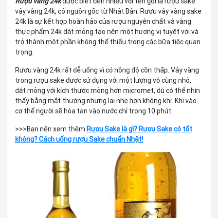
Rượu vàng 24k
được biết đến nhiều với tên gọi là rượu sake
vảy vàng 24k, có nguồn gốc từ Nhật Bản. Rượu vảy vàng sake
24k là sự kết hợp hoàn hảo của rượu nguyên chất và vàng
thực phẩm 24k dát mỏng tạo nên một hương vị tuyệt vời và
trở thành một phần không thể thiếu trong các bữa tiệc quan
trọng.
Rượu vàng 24k rất dễ uống vì có nồng độ cồn thấp. Vảy vàng
trong rượu sake được sử dụng với một lượng vô cùng nhỏ,
dát mỏng với kích thước mỏng hơn micromet, dù có thể nhìn
thấy bằng mắt thường nhưng lại nhẹ hơn không khí. Khi vào
cơ thể người sẽ hòa tan vào nước chỉ trong 10 phút.
>>>Bạn nên xem thêm
Rượu Sake là gì? Rượu Sake có tốt
không? Cách uống rượu Sake chuẩn Nhật!