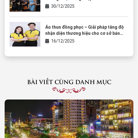
chạm của văn hóa thưởng thức
30/12/2025
Áo thun đồng phục – Giải pháp tăng độ
nhận diện thương hiệu cho cơ sở bán
rượu vang
16/12/2025
BÀI VIẾT CÙNG DANH MỤC