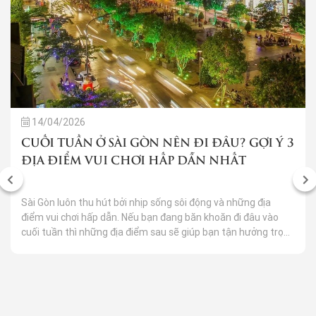
14/04/2026
CUỐI TUẦN Ở SÀI GÒN NÊN ĐI ĐÂU? GỢI Ý 3
ĐỊA ĐIỂM VUI CHƠI HẤP DẪN NHẤT
Sài Gòn luôn thu hút bởi nhịp sống sôi động và những địa
điểm vui chơi hấp dẫn. Nếu bạn đang băn khoăn đi đâu vào
cuối tuần thì những địa điểm sau sẽ giúp bạn tận hưởng trọn
vẹn ngày nghỉ đầy niềm vui và kỷ niệm bên gia đình, bạn bè
hay người yêu.