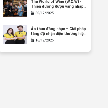
The World of Wine (W.O.W) -
Thiên đường Rượu vang nhập
khẩu & Điểm chạm của văn
30/12/2025
hóa thưởng thức
Áo thun đồng phục – Giải pháp
tăng độ nhận diện thương hiệu
cho cơ sở bán rượu vang
16/12/2025