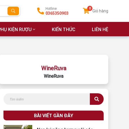
0
Hotline
Giỏ hàng
0365350903
PHỤ KIỆN RƯỢU
KIẾN THỨC
LIÊN HỆ
WineRuva
WineRuva
BÀI VIẾT GẦN ĐÂY