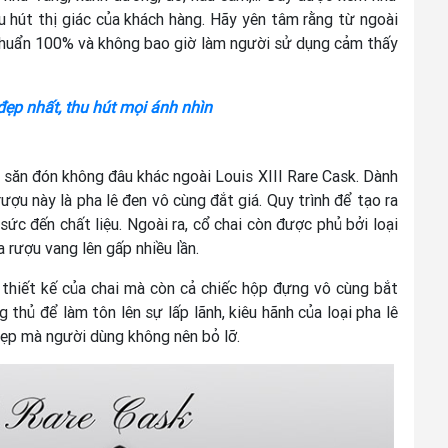
u hút thị giác của khách hàng. Hãy yên tâm rằng từ ngoài
 chuẩn 100% và không bao giờ làm người sử dụng cảm thấy
ẹp nhất, thu hút mọi ánh nhìn
 săn đón không đâu khác ngoài Louis XIII Rare Cask. Dành
rượu này là pha lê đen vô cùng đắt giá. Quy trình để tạo ra
c đến chất liệu. Ngoài ra, cổ chai còn được phủ bởi loại
a rượu vang lên gấp nhiều lần.
 thiết kế của chai mà còn cả chiếc hộp đựng vô cùng bắt
 thủ để làm tôn lên sự lấp lãnh, kiêu hãnh của loại pha lê
đẹp mà người dùng không nên bỏ lỡ.