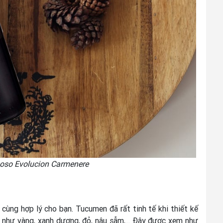
oso Evolucion Carmenere
 cùng hợp lý cho bạn. Tucumen đã rất tinh tế khi thiết kế
 như vàng, xanh dương, đỏ, nâu sẫm,... Đây được xem như