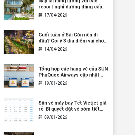
Nạp lại năng lượng với các
resort nghỉ dưỡng đẳng cấp
tại Vũng Tàu
17/04/2026
Cuối tuần ở Sài Gòn nên đi
đâu? Gợi ý 3 địa điểm vui chơi
hấp dẫn nhất
14/04/2026
Tổng hợp các hạng vé của SUN
PhuQuoc Airways cập nhật
2026
19/01/2026
Săn vé máy bay Tết Vietjet giá
rẻ: Bí quyết đặt vé sớm tiết
kiệm đến 50%
09/01/2026