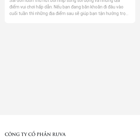
Sài Gòn luôn thu hút bởi nhịp sống sôi động và những địa
điểm vui chơi hấp dẫn. Nếu bạn đang băn khoăn đi đâu vào
cuối tuần thì những địa điểm sau sẽ giúp bạn tận hưởng trọn
vẹn ngày nghỉ đầy niềm vui và kỷ niệm bên gia đình, bạn bè
hay người yêu.
CÔNG TY CỔ PHẦN RUVA