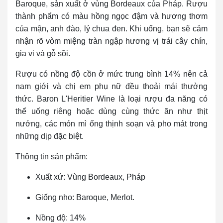
Baroque, sản xuất ở vùng Bordeaux của Pháp. Rượu
thành phẩm có màu hồng ngọc đậm và hương thơm
của mận, anh đào, lý chua đen. Khi uống, bạn sẽ cảm
nhận rõ vòm miệng tràn ngập hương vị trái cây chín,
gia vị và gỗ sồi.
Rượu có nồng độ cồn ở mức trung bình 14% nên cả
nam giới và chị em phụ nữ đều thoải mái thưởng
thức. Baron L'Heritier Wine là loại rượu đa năng có
thể uống riêng hoặc dùng cùng thức ăn như thịt
nướng, các món mì ống thịnh soạn và pho mát trong
những dịp đặc biệt.
Thông tin sản phẩm:
Xuất xứ: Vùng Bordeaux, Pháp
Giống nho: Baroque, Merlot.
Nồng độ: 14%