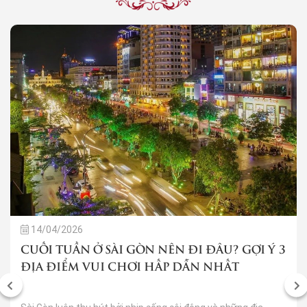
14/04/2026
CUỐI TUẦN Ở SÀI GÒN NÊN ĐI ĐÂU? GỢI Ý 3
ĐỊA ĐIỂM VUI CHƠI HẤP DẪN NHẤT