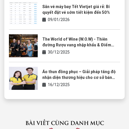
Săn vé máy bay Tết Vietjet giá rẻ: Bí
quyết đặt vé sớm tiết kiệm đến 50%
09/01/2026
The World of Wine (W.O.W) - Thiên
đường Rượu vang nhập khẩu & Điểm
chạm của văn hóa thưởng thức
30/12/2025
Áo thun đồng phục – Giải pháp tăng độ
nhận diện thương hiệu cho cơ sở bán
rượu vang
16/12/2025
BÀI VIẾT CÙNG DANH MỤC