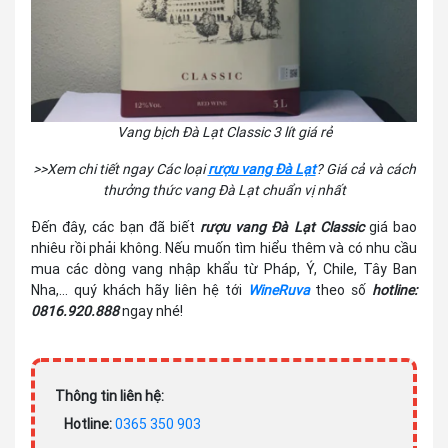
Vang bịch Đà Lạt Classic 3 lít giá rẻ
>>Xem chi tiết ngay Các loại
rượu vang Đà Lạt
? Giá cả và cách
thưởng thức vang Đà Lạt chuẩn vị nhất
Đến đây, các bạn đã biết
rượu vang Đà Lạt Classic
giá bao
nhiêu rồi phải không. Nếu muốn tìm hiểu thêm và có nhu cầu
mua các dòng vang nhập khẩu từ Pháp, Ý, Chile, Tây Ban
Nha,... quý khách hãy liên hệ tới
WineRuva
theo số
hotline:
0816.920.888
ngay nhé!
Thông tin liên hệ:
Hotline:
0365 350 903