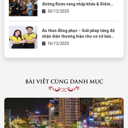
đường Rượu vang nhập khẩu & Điểm
chạm của văn hóa thưởng thức
30/12/2025
Áo thun đồng phục – Giải pháp tăng độ
nhận diện thương hiệu cho cơ sở bán
rượu vang
16/12/2025
BÀI VIẾT CÙNG DANH MỤC