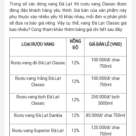
Trong số các dòng vang Đà Lạt thì rượu vang Classic được
đông đảo khách hàng yêu thích. Giá bán của sản phẩm này
phụ thuộc vào nhiều yếu tố khác nhau, mỗi đơn vị phân phối
sẽ đưa ra báo giá riêng. Vậy cụ thể, vang Đà Lạt Classic giá
bao nhiêu? Cùng tham khảo thêm bảng giá chi tiết sau đây:
NỒNG
LOẠI RƯỢU VANG
GIÁ BÁN LẺ (VNĐ)
ĐỘ
100.000đ/ chai
Rượu vang đỏ Đà Lạt Classic
12%
750ml
Rượu vang trắng Đà Lạt
100.000đ/ chai
12%
Classic
750ml
Rượu vang bịch Đà Lạt
250.000đ/ bịch
12%
Classic
3000ml
Rượu vang Đà Lạt Dankia
12%
85.000đ/ chai 750ml
125.000đ/ chai
Rượu vang Superior Đà Lạt
12%
750ml