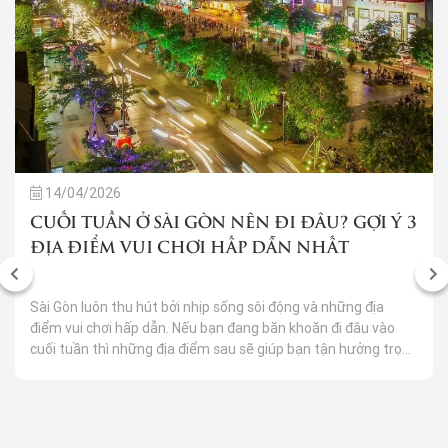
14/04/2026
CUỐI TUẦN Ở SÀI GÒN NÊN ĐI ĐÂU? GỢI Ý 3
ĐỊA ĐIỂM VUI CHƠI HẤP DẪN NHẤT
Sài Gòn luôn thu hút bởi nhịp sống sôi động và những địa
điểm vui chơi hấp dẫn. Nếu bạn đang băn khoăn đi đâu vào
cuối tuần thì những địa điểm sau sẽ giúp bạn tận hưởng trọn
vẹn ngày nghỉ đầy niềm vui và kỷ niệm bên gia đình, bạn bè
hay người yêu.