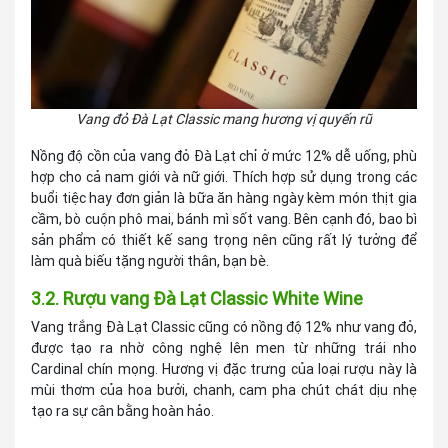
Vang đỏ Đà Lạt Classic mang hương vị quyến rũ
Nồng độ cồn của vang đỏ Đà Lạt chỉ ở mức 12% dễ uống, phù
hợp cho cả nam giới và nữ giới. Thích hợp sử dụng trong các
buổi tiệc hay đơn giản là bữa ăn hàng ngày kèm món thịt gia
cầm, bò cuộn phô mai, bánh mì sốt vang. Bên cạnh đó, bao bì
sản phẩm có thiết kế sang trọng nên cũng rất lý tưởng để
làm quà biếu tặng người thân, bạn bè.
3.2. Rượu vang Đà Lạt Classic White Wine
Vang trắng Đà Lạt Classic cũng có nồng độ 12% như vang đỏ,
được tạo ra nhờ công nghệ lên men từ những trái nho
Cardinal chín mọng. Hương vị đặc trưng của loại rượu này là
mùi thơm của hoa bưởi, chanh, cam pha chút chát dịu nhẹ
tạo ra sự cân bằng hoàn hảo.