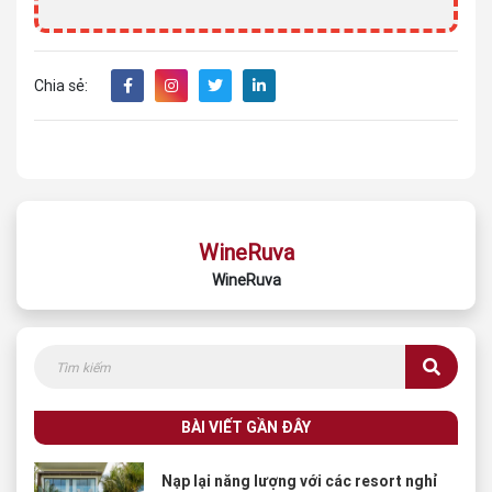
Chia sẻ:
WineRuva
WineRuva
BÀI VIẾT GẦN ĐÂY
Nạp lại năng lượng với các resort nghỉ