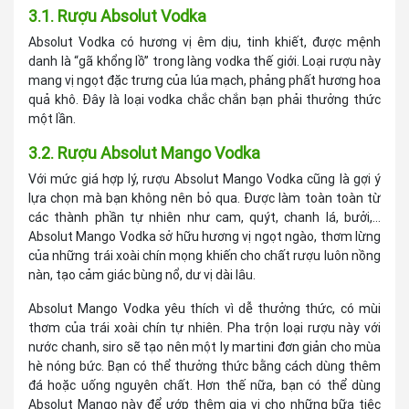
3.1. Rượu Absolut Vodka
Absolut Vodka có hương vị êm dịu, tinh khiết, được mệnh
danh là “gã khổng lồ” trong làng vodka thế giới. Loại rượu này
mang vị ngọt đặc trưng của lúa mạch, phảng phất hương hoa
quả khô. Đây là loại vodka chắc chắn bạn phải thưởng thức
một lần.
3.2. Rượu Absolut Mango Vodka
Với mức giá hợp lý, rượu Absolut Mango Vodka cũng là gợi ý
lựa chọn mà bạn không nên bỏ qua. Được làm toàn toàn từ
các thành phần tự nhiên như cam, quýt, chanh lá, bưởi,…
Absolut Mango Vodka sở hữu hương vị ngọt ngào, thơm lừng
của những trái xoài chín mọng khiến cho chất rượu luôn nồng
nàn, tạo cảm giác bùng nổ, dư vị dài lâu.
Absolut Mango Vodka yêu thích vì dễ thưởng thức, có mùi
thơm của trái xoài chín tự nhiên. Pha trộn loại rượu này với
nước chanh, siro sẽ tạo nên một ly martini đơn giản cho mùa
hè nóng bức. Bạn có thể thưởng thức bằng cách dùng thêm
đá hoặc uống nguyên chất. Hơn thế nữa, bạn có thể dùng
Absolut Mango này để ướp thêm gia vị cho những bữa tiệc