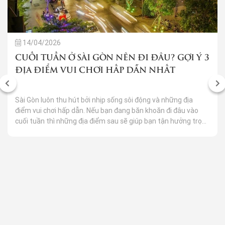
14/04/2026
CUỐI TUẦN Ở SÀI GÒN NÊN ĐI ĐÂU? GỢI Ý 3
ĐỊA ĐIỂM VUI CHƠI HẤP DẪN NHẤT
Sài Gòn luôn thu hút bởi nhịp sống sôi động và những địa
điểm vui chơi hấp dẫn. Nếu bạn đang băn khoăn đi đâu vào
cuối tuần thì những địa điểm sau sẽ giúp bạn tận hưởng trọn
vẹn ngày nghỉ đầy niềm vui và kỷ niệm bên gia đình, bạn bè
hay người yêu.