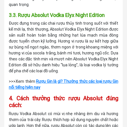
quan trọng.
3.3. Rượu Absolut Vodka Elyx Night Edition
Được đựng trong các chai rượu thủy tinh trong suốt với thiết
kế mới lạ, thời thượng, Absolut Vodka Elyx Night Edition được
sản xuất hoàn toàn bằng những hạt lúa mạch mùa đông
được tuyển chọn kỹ lưỡng. Hương vị rượu là sự kết hợp giữa
sự bùng nổ ngọt ngào, thơm ngon ở trong khoang miệng với
hương vị của socola trắng, bánh mì tươi, hương ngũ cốc. Dựa
theo các đặc tính mịn và mượt nên Absolut Vodka Elyx Night
Edition đã sở hữu danh hiệu “lụa lỏng”, là loại vodka lý tưởng
để pha chế các loại đồ uống.
>>>Xem thêm
Rượu Gin là gì? Thưởng thức các loại rượu Gin
nổi tiếng hiện nay
4. Cách thưởng thức rượu Absolut đúng
cách:
Rượu Vodka Absolut có mùi vị nhẹ nhàng êm dịu và hương
thơm của trái cây. Rượu thích hợp sử dụng nguyên chất hoặc
ướp lạnh. Hơn thế nữa, rượu Absolut còn có tác dụng lên các