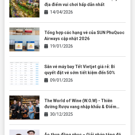
địa điểm vui chơi hấp dẫn nhất
14/04/2026
Tổng hợp các hạng vé của SUN PhuQuoc
Airways cập nhật 2026
19/01/2026
Săn vé máy bay Tết Vietjet giá rẻ: Bí
quyết đặt vé sớm tiết kiệm đến 50%
09/01/2026
The World of Wine (W.O.W) - Thiên
đường Rượu vang nhập khẩu & Điểm
chạm của văn hóa thưởng thức
30/12/2025
Áo thun đồng phục – Giải pháp tăng độ