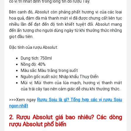
có vị trí nhất định trong lòng tín đồ rượu Tây.
Bên cạnh đó, Absolut còn phảng phất hương vị của các loại
hoa quả, đậm đà mà thanh mát vì đã được chưng cất liên tục
nhiều lần để đạt đến độ tinh khiết tuyệt đối. Absolut mang
đến ấn tượng cho người dùng ngày từ khi thưởng thức những
giọt đầu tiên.
Đặc tính của rượu Absolut:
Dung tích: 750ml
Nồng độ: 40%
Màu sắc: Màu trắng trong suốt
Nguồn gốc xuất sức: Nhập khẩu Thụy Điển
Mùi vị: Mùi thơm của lúa mạch, hương vị thanh mát
của trái cây tạo nên cảm giác dễ chịu khi thưởng thức.
>>>Xem ngay
Rượu Soju là gì? Tổng hợp các vị rượu Soju
ngon nhất
2. Rượu Absolut giá bao nhiêu? Các dòng
rượu Absolut phổ biến